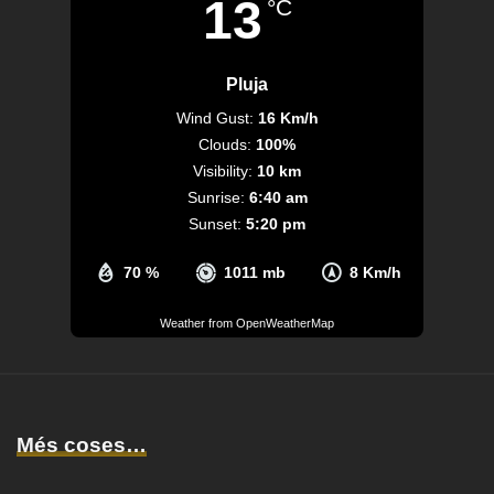
13
°C
Pluja
Wind Gust:
16 Km/h
Clouds:
100%
Visibility:
10 km
Sunrise:
6:40 am
Sunset:
5:20 pm
70 %
1011 mb
8 Km/h
Weather from OpenWeatherMap
Més coses…