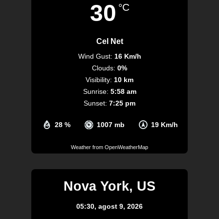
30
°C
Cel Net
Wind Gust:
16 Km/h
Clouds:
0%
Visibility:
10 km
Sunrise:
5:58 am
Sunset:
7:25 pm
28 %
1007 mb
19 Km/h
Weather from OpenWeatherMap
Nova York, US
05:30,
agost 9, 2026