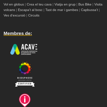
Vol en globus
|
Crea el teu cava
|
Viatja en grup
|
Bus Bike
|
Visita
volcans
|
Escapa’t al bosc
|
Tast de mar i gambes
|
Capbussa’t
|
Ves d’excursió
|
Circuits
Membres de: