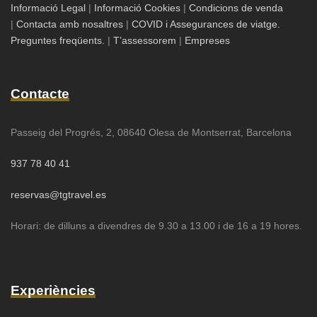
Informació Legal
|
Informació Cookies
|
Condicions de venda
|
Contacta amb nosaltres
|
COVID i Assegurances de viatge.
Preguntes freqüents.
|
T’assessorem
|
Empreses
Contacte
Passeig del Progrés, 2, 08640 Olesa de Montserrat, Barcelona
937 78 40 41
reservas@tgtravel.es
Horari: de dilluns a divendres de 9.30 a 13.00 i de 16 a 19 hores.
Experiències