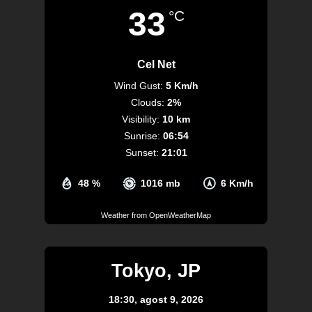
33
°C
Cel Net
Wind Gust:
5 Km/h
Clouds:
2%
Visibility:
10 km
Sunrise:
06:54
Sunset:
21:01
48 %
1016 mb
6 Km/h
Weather from OpenWeatherMap
Tokyo, JP
18:30,
agost 9, 2026