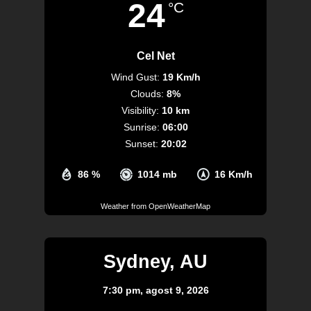
24
°C
Cel Net
Wind Gust:
19 Km/h
Clouds:
8%
Visibility:
10 km
Sunrise:
06:00
Sunset:
20:02
86 %
1014 mb
16 Km/h
Weather from OpenWeatherMap
Sydney, AU
7:30 pm,
agost 9, 2026