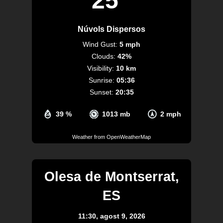
25
Núvols Dispersos
Wind Gust:
5 mph
Clouds:
42%
Visibility:
10 km
Sunrise:
05:36
Sunset:
20:35
39 %
1013 mb
2 mph
Weather from OpenWeatherMap
Olesa de Montserrat,
ES
11:30,
agost 9, 2026