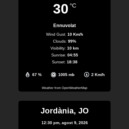
30
°C
Ennuvolat
Wind Gust:
10 Km/h
Clouds:
99%
Visibility:
10 km
Sunrise:
04:55
Sunset:
18:38
67 %
1005 mb
2 Km/h
Weather from OpenWeatherMap
Jordània, JO
12:30 pm,
agost 9, 2026