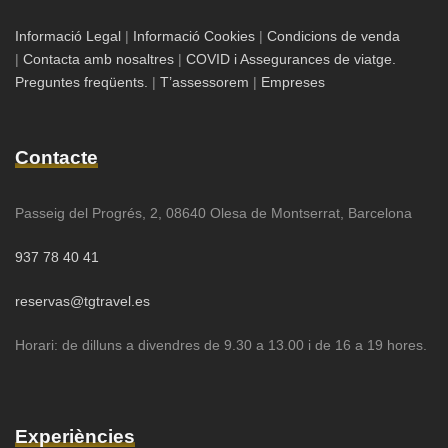
Informació Legal
|
Informació Cookies
|
Condicions de venda
|
Contacta amb nosaltres
|
COVID i Assegurances de viatge.
Preguntes freqüents.
|
T’assessorem
|
Empreses
Contacte
Passeig del Progrés, 2, 08640 Olesa de Montserrat, Barcelona
937 78 40 41
reservas@tgtravel.es
Horari: de dilluns a divendres de 9.30 a 13.00 i de 16 a 19 hores.
Experiències