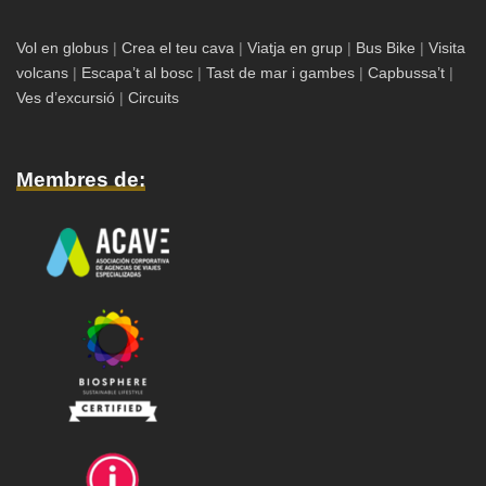
Vol en globus
|
Crea el teu cava
|
Viatja en grup
|
Bus Bike
|
Visita
volcans
|
Escapa’t al bosc
|
Tast de mar i gambes
|
Capbussa’t
|
Ves d’excursió
|
Circuits
Membres de: