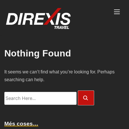
Skip
to
content
Nothing Found
It seems we can’t find what you’re looking for. Perhaps
searching can help.
Search
Here...
Més coses…