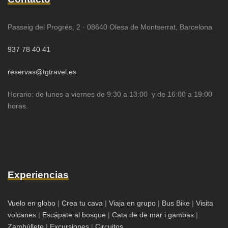
Passeig del Progrés, 2 · 08640 Olesa de Montserrat, Barcelona
937 78 40 41
reservas@tgtravel.es
Horario: de lunes a viernes de 9:30 a 13:00 y de 16:00 a 19:00
horas.
Experiencias
Vuelo en globo
|
Crea tu cava
|
Viaja en grupo
|
Bus Bike
|
Visita
volcanes
|
Escápate al bosque
|
Cata de de mar i gambas
|
Zambúllete
|
Excursiones
|
Circuitos