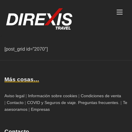
Skip
to
content
[post_grid id=”2070″]
Más cosas…
Aviso legal
|
Información sobre cookies
|
Condiciones de venta
|
Contacto
|
COVID y Seguros de viaje. Preguntas frecuentes.
|
Te
asesoramos
|
Empresas
Contacto